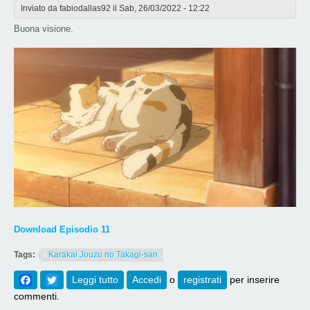
Inviato da
fabiodallas92
il Sab, 26/03/2022 - 12:22
Buona visione.
Download Episodio 11
Tags:
Karakai Jouzu no Takagi-san
Facebook
Twitter
Leggi tutto
su [700] Karakai Jouzu no Takagi-san S3
Accedi
o
registrati
per inserire
Episodio 11
commenti.