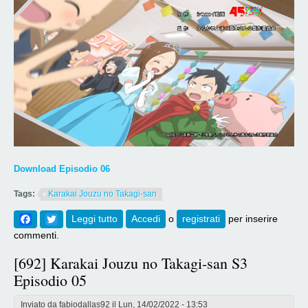
Download Episodio 06
Tags:
Karakai Jouzu no Takagi-san
Facebook
Twitter
Leggi tutto
su [693] Karakai Jouzu no Takagi-san S3
Accedi
o
registrati
per inserire
Episodio 06
commenti.
[692] Karakai Jouzu no Takagi-san S3
Episodio 05
Inviato da
fabiodallas92
il Lun, 14/02/2022 - 13:53