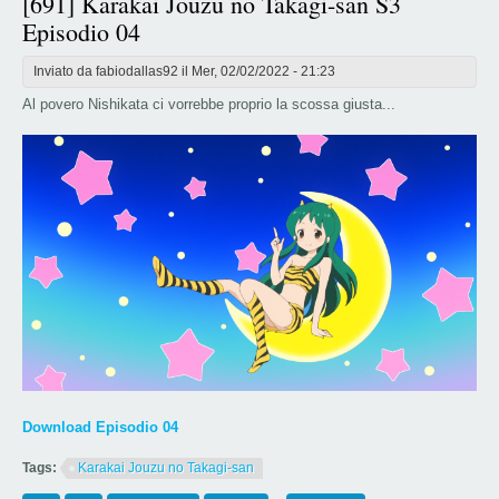
[691] Karakai Jouzu no Takagi-san S3
Episodio 04
Inviato da
fabiodallas92
il Mer, 02/02/2022 - 21:23
Al povero Nishikata ci vorrebbe proprio la scossa giusta...
Download Episodio 04
Tags:
Karakai Jouzu no Takagi-san