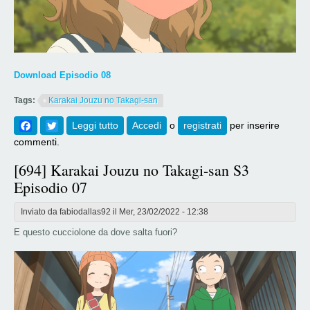
Download Episodio 08
Tags:
Karakai Jouzu no Takagi-san
Facebook
Twitter
Leggi tutto
su [696] Karakai Jouzu no Takagi-san S3
Accedi
o
registrati
per inserire
Episodio 08
commenti.
[694] Karakai Jouzu no Takagi-san S3
Episodio 07
Inviato da
fabiodallas92
il Mer, 23/02/2022 - 12:38
E questo cucciolone da dove salta fuori?