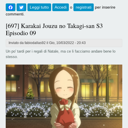
Facebook
Twitter
Leggi tutto
su [698] Karakai Jouzu no Takagi-san S3
Accedi
o
registrati
per inserire
Episodio 10
commenti.
[697] Karakai Jouzu no Takagi-san S3
Episodio 09
Inviato da
fabiodallas92
il Gio, 10/03/2022 - 20:43
Un po' tardi per i regali di Natale, ma ce li facciamo andare bene lo
stesso.