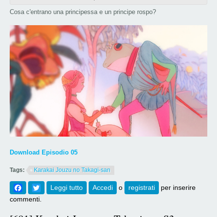
Cosa c'entrano una principessa e un principe rospo?
Download Episodio 05
Tags:
Karakai Jouzu no Takagi-san
Facebook
Twitter
Leggi tutto
su [692] Karakai Jouzu no Takagi-san S3
Accedi
o
registrati
per inserire
Episodio 05
commenti.