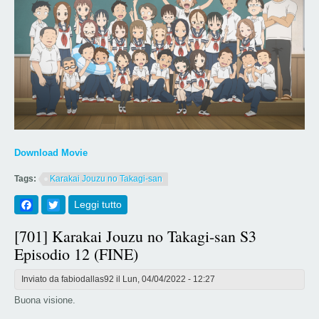
Download Movie
Tags:
Karakai Jouzu no Takagi-san
Facebook
Twitter
Leggi tutto
su [777] Karakai Jouzu no Takagi-san
Movie
[701] Karakai Jouzu no Takagi-san S3
Episodio 12 (FINE)
Inviato da
fabiodallas92
il Lun, 04/04/2022 - 12:27
Buona visione.