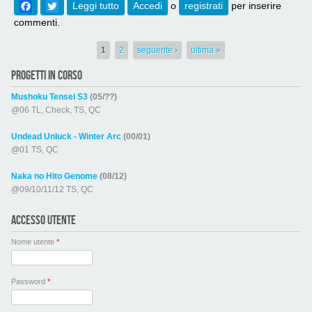
Facebook
Twitter
Leggi tutto
su [691] Karakai Jouzu no Takagi-san S3
Accedi
o
registrati
per inserire
Episodio 04
commenti.
Pagine
1
2
seguente ›
ultima »
PROGETTI IN CORSO
Mushoku Tensei S3
(05/??)
@06 TL, Check, TS, QC
Undead Unluck - Winter Arc
(00/01)
@01 TS, QC
Naka no Hito Genome
(08/12)
@09/10/11/12 TS, QC
ACCESSO UTENTE
Nome utente
*
Password
*