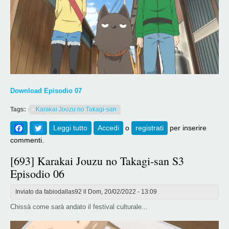
Download Episodio 07
Tags:
Karakai Jouzu no Takagi-san
Facebook
Twitter
Leggi tutto
su [694] Karakai Jouzu no Takagi-san S3
Accedi
o
registrati
per inserire
Episodio 07
commenti.
[693] Karakai Jouzu no Takagi-san S3
Episodio 06
Inviato da
fabiodallas92
il Dom, 20/02/2022 - 13:09
Chissà come sarà andato il festival culturale...