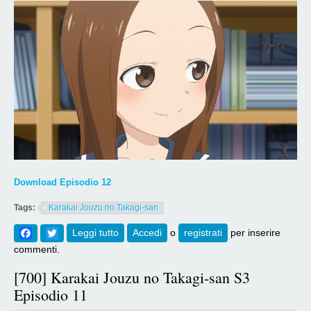
Download Episodio 12
Tags:
Karakai Jouzu no Takagi-san
Facebook
Twitter
Leggi tutto
su [701] Karakai Jouzu no Takagi-san S3
Accedi
o
registrati
per inserire
Episodio 12 (FINE)
commenti.
[700] Karakai Jouzu no Takagi-san S3
Episodio 11