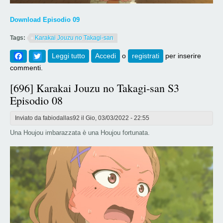
Download Episodio 09
Tags:
Karakai Jouzu no Takagi-san
Facebook
Twitter
Leggi tutto
su [697] Karakai Jouzu no Takagi-san S3
Accedi
o
registrati
per inserire
Episodio 09
commenti.
[696] Karakai Jouzu no Takagi-san S3
Episodio 08
Inviato da
fabiodallas92
il Gio, 03/03/2022 - 22:55
Una Houjou imbarazzata è una Houjou fortunata.