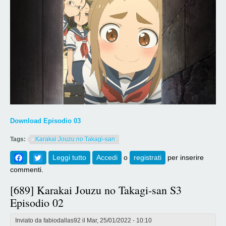
Download Episodio 03
Tags:
Karakai Jouzu no Takagi-san
Facebook
Twitter
Leggi tutto
su [690] Karakai Jouzu no Takagi-san S3
Accedi
o
registrati
per inserire
Episodio 03
commenti.
[689] Karakai Jouzu no Takagi-san S3
Episodio 02
Inviato da
fabiodallas92
il Mar, 25/01/2022 - 10:10