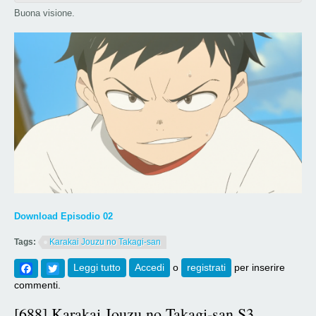
Buona visione.
Download Episodio 02
Tags:
Karakai Jouzu no Takagi-san
Facebook
Twitter
Leggi tutto
su [689] Karakai Jouzu no Takagi-san S3
Accedi
o
registrati
per inserire
Episodio 02
commenti.
[688] Karakai Jouzu no Takagi-san S3