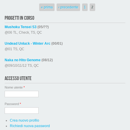
Pagine
« prima
‹ precedente
1
2
PROGETTI IN CORSO
Mushoku Tensei S3
(05/??)
@06 TL, Check, TS, QC
Undead Unluck - Winter Arc
(00/01)
@01 TS, QC
Naka no Hito Genome
(08/12)
@09/10/11/12 TS, QC
ACCESSO UTENTE
Nome utente
*
Password
*
Crea nuovo profilo
Richiedi nuova password