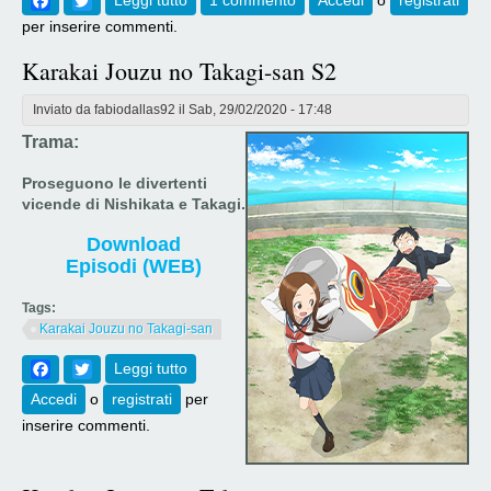
Facebook
Twitter
Leggi tutto
su [688] Karakai Jouzu no Takagi-san S3
1 commento
Accedi
o
registrati
Episodio 01
per inserire commenti.
Karakai Jouzu no Takagi-san S2
Inviato da
fabiodallas92
il Sab, 29/02/2020 - 17:48
Trama:
Proseguono le divertenti
vicende di Nishikata e Takagi.​
Download
Episodi (WEB)
Tags:
Karakai Jouzu no Takagi-san
Facebook
Twitter
Leggi tutto
su Karakai Jouzu no Takagi-san S2
Accedi
o
registrati
per
inserire commenti.