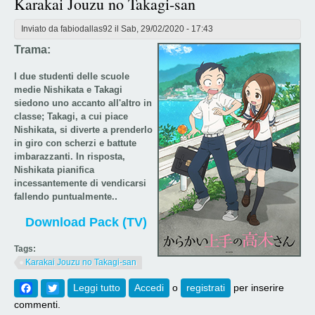
Karakai Jouzu no Takagi-san
Inviato da
fabiodallas92
il Sab, 29/02/2020 - 17:43
Trama:
I due studenti delle scuole
medie Nishikata e Takagi
siedono uno accanto all'altro in
classe; Takagi, a cui piace
Nishikata, si diverte a prenderlo
in giro con scherzi e battute
imbarazzanti. In risposta,
Nishikata pianifica
incessantemente di vendicarsi
.​
fallendo puntualmente.​
Download Pack (TV)
Tags:
Karakai Jouzu no Takagi-san
Facebook
Twitter
Leggi tutto
su Karakai Jouzu no Takagi-san
Accedi
o
registrati
per inserire
commenti.