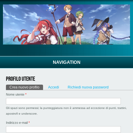
Salta al contenuto principale
NAVIGATION
Profilo utente
Schede primarie
Crea nuovo profilo
(scheda attiva)
Accedi
Richiedi nuova password
Nome utente
*
Gli spazi sono permessi; la punteggiatura non è ammessa ad eccezione di punti, trattini,
apostrofi e underscore.
Indirizzo e-mail
*