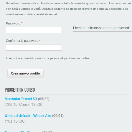
Un indirizzo e-mail valido. Il sistema invierà tutte le e-mail a questo indirizzo. L'indirizzo e-mail
non sarà pubblico e verrà utilizzato soltanto se desideri ricevere una nuova password o se
vuoi ricevere notizie e avvisi via e-mail.
Password
*
Livello di sicurezza della password:
Conferma la password
*
Inserisci in entrambi i campi una password per il nuovo profilo.
PROGETTI IN CORSO
Mushoku Tensei S3
(05/??)
@06 TL, Check, TS, QC
Undead Unluck - Winter Arc
(00/01)
@01 TS, QC