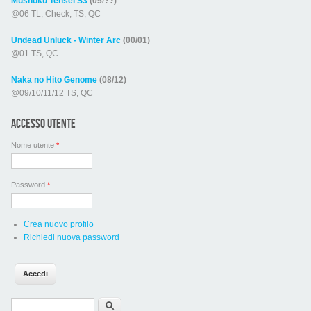
Mushoku Tensei S3
(05/??)
@06 TL, Check, TS, QC
Undead Unluck - Winter Arc
(00/01)
@01 TS, QC
Naka no Hito Genome
(08/12)
@09/10/11/12 TS, QC
ACCESSO UTENTE
Nome utente
*
Password
*
Crea nuovo profilo
Richiedi nuova password
Form di ricerca
Cerca