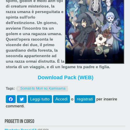
spiriti, goblin e molti altri tipi
di creature misteriose, la
razza umana è perseguitata e
spinta sull'orlo
dell'estinzione. Un giorno,
avviene l'incontro tra un
golem e una ragazza umana.
Quest'opera racconta le
vicende dei due, il primo
guardiano della foresta, la
seconda appartenente ad
una razza ormai distrutta. È la
storia di un viaggio, e di un legame tra padre e figlia.
Download Pack (WEB)
Tags:
Somali to Mori no Kamisama
Facebook
Twitter
Leggi tutto
su Somali to Mori no Kamisama
Accedi
o
registrati
per inserire
commenti.
PROGETTI IN CORSO