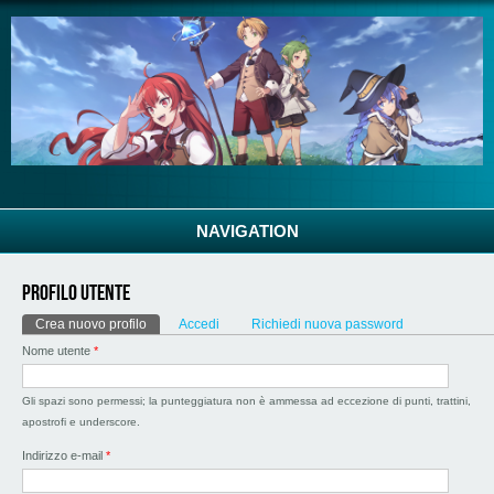
Salta al contenuto principale
NAVIGATION
Profilo utente
Schede primarie
Crea nuovo profilo
(scheda attiva)
Accedi
Richiedi nuova password
Nome utente
*
Gli spazi sono permessi; la punteggiatura non è ammessa ad eccezione di punti, trattini,
apostrofi e underscore.
Indirizzo e-mail
*