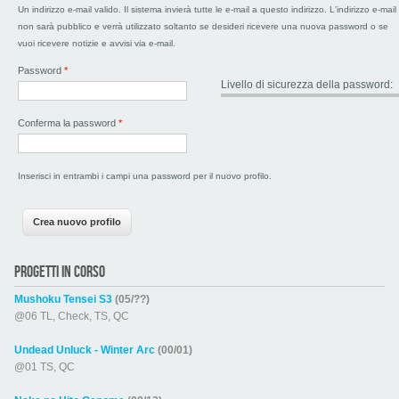
Un indirizzo e-mail valido. Il sistema invierà tutte le e-mail a questo indirizzo. L'indirizzo e-mail
non sarà pubblico e verrà utilizzato soltanto se desideri ricevere una nuova password o se
vuoi ricevere notizie e avvisi via e-mail.
Password
*
Livello di sicurezza della password:
Conferma la password
*
Inserisci in entrambi i campi una password per il nuovo profilo.
PROGETTI IN CORSO
Mushoku Tensei S3
(05/??)
@06 TL, Check, TS, QC
Undead Unluck - Winter Arc
(00/01)
@01 TS, QC