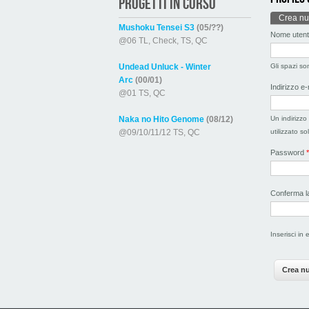
PROGETTI IN CORSO
Schede
Crea nu
Mushoku Tensei S3
(05/??)
Nome uten
@06 TL, Check, TS, QC
Undead Unluck - Winter
Gli spazi so
Arc
(00/01)
Indirizzo e
@01 TS, QC
Naka no Hito Genome
(08/12)
Un indirizzo 
@09/10/11/12 TS, QC
utilizzato s
Password
*
Conferma 
Inserisci in