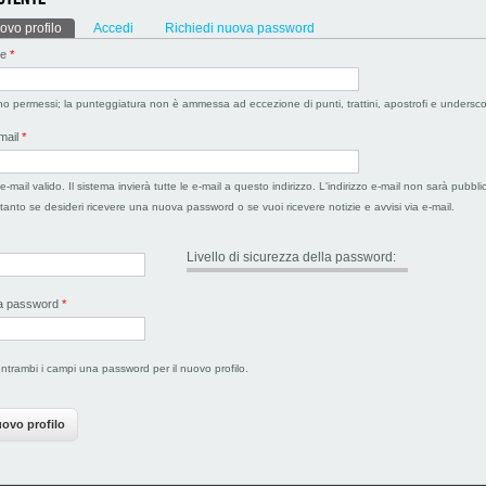
 primarie
ovo profilo
(scheda attiva)
Accedi
Richiedi nuova password
te
*
no permessi; la punteggiatura non è ammessa ad eccezione di punti, trattini, apostrofi e undersco
-mail
*
e-mail valido. Il sistema invierà tutte le e-mail a questo indirizzo. L'indirizzo e-mail non sarà pubbli
oltanto se desideri ricevere una nuova password o se vuoi ricevere notizie e avvisi via e-mail.
Livello di sicurezza della password:
la password
*
 entrambi i campi una password per il nuovo profilo.