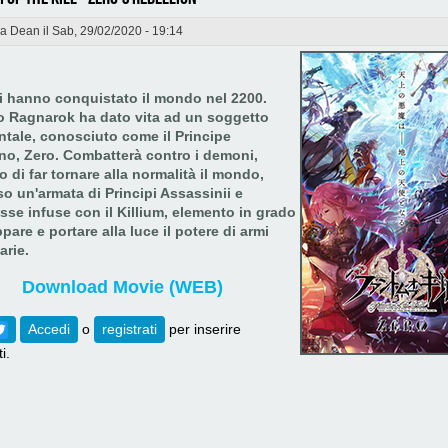
da
Dean
il Sab, 29/02/2020 - 19:14
i hanno conquistato il mondo nel 2200.
to Ragnarok ha dato vita ad un soggetto
tale, conosciuto come il Principe
no, Zero. Combatterà contro i demoni,
 di far tornare alla normalità il mondo,
so un'armata di Principi Assassinii e
sse infuse con il Killium, elemento in grado
ppare e portare alla luce il potere di armi
arie.
Download Movie (WEB)
ebook
Twitter
Accedi
o
registrati
per inserire
i.