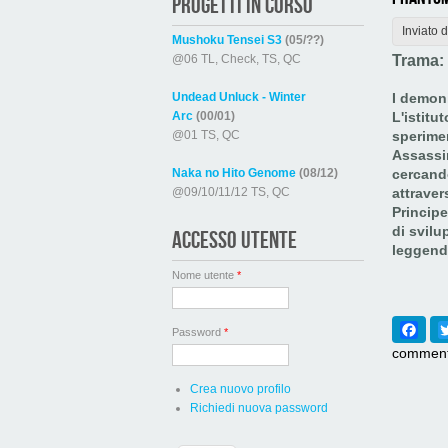
PROGETTI IN CORSO
Inviato 
Mushoku Tensei S3
(05/??)
@06 TL, Check, TS, QC
Trama:
Undead Unluck - Winter
I demon
Arc
(00/01)
L'istitu
@01 TS, QC
sperimen
Assassi
Naka no Hito Genome
(08/12)
cercando
@09/10/11/12 TS, QC
attraver
Principe
di svilu
ACCESSO UTENTE
leggend
Nome utente
*
Fac
Password
*
comment
Crea nuovo profilo
Richiedi nuova password