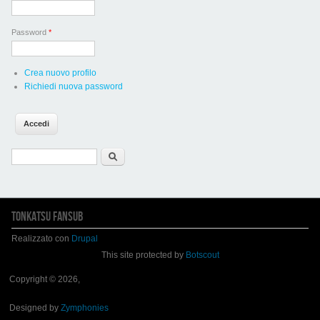
Password
*
Crea nuovo profilo
Richiedi nuova password
Form di ricerca
Cerca
TONKATSU FANSUB
Realizzato con
Drupal
This site protected by
Botscout
Copyright © 2026,
Designed by
Zymphonies