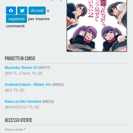
Facebook
Twitter
Accedi
o
registrati
per inserire
commenti.
PROGETTI IN CORSO
Mushoku Tensei S3
(05/??)
@06 TL, Check, TS, QC
Undead Unluck - Winter Arc
(00/01)
@01 TS, QC
Naka no Hito Genome
(08/12)
@09/10/11/12 TS, QC
ACCESSO UTENTE
Nome utente
*