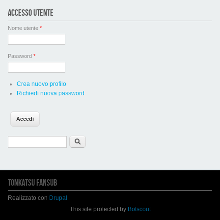
ACCESSO UTENTE
Nome utente
*
Password
*
Crea nuovo profilo
Richiedi nuova password
Form di ricerca
Cerca
TONKATSU FANSUB
Realizzato con
Drupal
This site protected by
Botscout