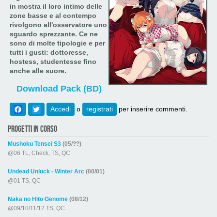
in mostra il loro intimo delle
zone basse e al contempo
rivolgono all'osservatore uno
sguardo sprezzante. Ce ne
sono di molte tipologie e per
tutti i gusti: dottoresse,
hostess, studentesse fino
anche alle suore.
Download Pack (BD)
Facebook
Twitter
Accedi
o
registrati
per inserire commenti.
PROGETTI IN CORSO
Mushoku Tensei S3
(05/??)
@06 TL, Check, TS, QC
Undead Unluck - Winter Arc
(00/01)
@01 TS, QC
Naka no Hito Genome
(08/12)
@09/10/11/12 TS, QC