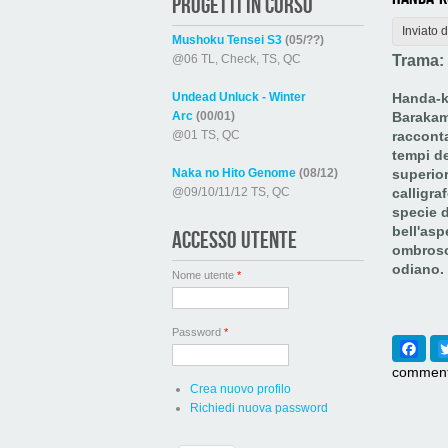
PROGETTI IN CORSO
Inviato 
Mushoku Tensei S3
(05/??)
@06 TL, Check, TS, QC
Trama:
Undead Unluck - Winter
Handa-ku
Arc
(00/01)
Barakam
@01 TS, QC
racconta
tempi de
Naka no Hito Genome
(08/12)
superio
@09/10/11/12 TS, QC
calligra
specie d
bell'asp
ACCESSO UTENTE
ombroso 
odiano. 
Nome utente
*
Password
*
Fac
comment
Crea nuovo profilo
Richiedi nuova password