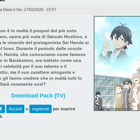
da
Dean
il Gio, 27/02/2020 - 22:57
n è in realtà il prequel del più noto
on, opera più nota di Satsuki Hoshino, e
 le vicende del protagonista Sei Handa ai
l liceo. Durante il periodo delle scuole
ri, Handa, che conosciamo come famoso
fo in Barakamon, era trattato come una
i celebrità per il suo talento e il
etto, ma il suo carattere arrogante e
gli fanno credere che in realtà tutti lo
Sarà veramente così?​
Download Pack (TV)
ebook
Twitter
Accedi
o
registrati
per inserire
i.