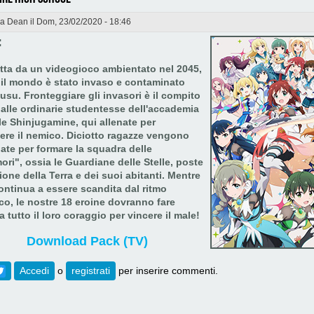
da
Dean
il Dom, 23/02/2020 - 18:46
:
atta da un videogioco ambientato nel 2045,
il mondo è stato invaso e contaminato
ousu. Fronteggiare gli invasori è il compito
 alle ordinarie studentesse dell'accademia
e Shinjugamine, qui allenate per
ere il nemico. Diciotto ragazze vengono
ate per formare la squadra delle
ri", ossia le Guardiane delle Stelle, poste
ione della Terra e dei suoi abitanti. Mentre
continua a essere scandita dal ritmo
co, le nostre 18 eroine dovranno fare
a tutto il loro coraggio per vincere il male!
Download Pack (TV)
ebook
Twitter
Accedi
o
registrati
per inserire commenti.