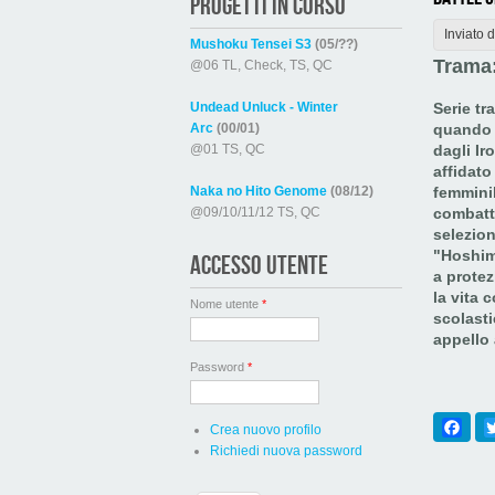
PROGETTI IN CORSO
Inviato 
Mushoku Tensei S3
(05/??)
Trama
@06 TL, Check, TS, QC
Undead Unluck - Winter
Serie tr
Arc
(00/01)
quando 
@01 TS, QC
dagli Ir
affidato
Naka no Hito Genome
(08/12)
femminil
@09/10/11/12 TS, QC
combatt
selezion
"Hoshimo
ACCESSO UTENTE
a protez
la vita 
Nome utente
*
scolasti
appello 
Password
*
Fac
Crea nuovo profilo
Richiedi nuova password